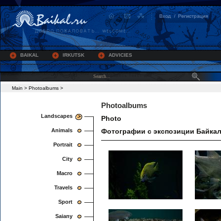
BAIKAL
IRKUTSK
ADVICIES
Main
>
Photoalbums
>
Photoalbums
Landscapes
Photo
Animals
Фотографии с экспозиции Байкал
Portrait
City
Macro
Travels
Sport
Saiany