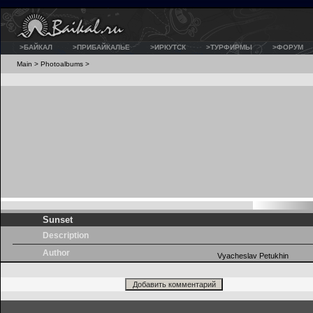
>БАЙКАЛ
>ПРИБАЙКАЛЬЕ
>ИРКУТСК
>ТУРФИРМЫ
>ФОРУМ
Main
>
Photoalbums
>
Sunset
Description
Author
Vyacheslav Petukhin