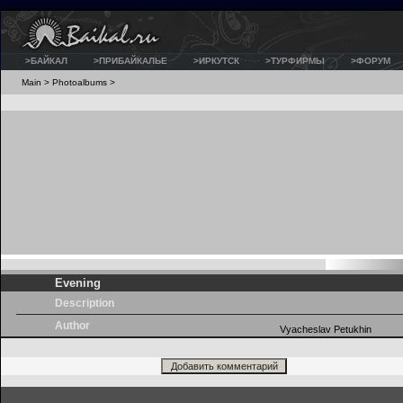
>БАЙКАЛ
>ПРИБАЙКАЛЬЕ
>ИРКУТСК
>ТУРФИРМЫ
>ФОРУМ
Main
>
Photoalbums
>
Evening
Description
Author
Vyacheslav Petukhin