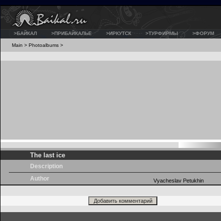
>БАЙКАЛ
>ПРИБАЙКАЛЬЕ
>ИРКУТСК
>ТУРФИРМЫ
>ФОРУМ
Main
>
Photoalbums
>
The last ice
Description
Author
Vyacheslav Petukhin