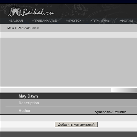
>БАЙКАЛ
>ПРИБАЙКАЛЬЕ
>ИРКУТСК
>ТУРФИРМЫ
>ФОРУМ
Main
>
Photoalbums
>
May Dawn
Description
Author
Vyacheslav Petukhin