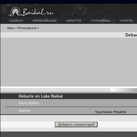
>БАЙКАЛ
>ПРИБАЙКАЛЬЕ
>ИРКУТСК
>ТУРФИРМЫ
>ФОРУМ
Main
>
Photoalbums
>
Debac
Debacle on Lake Baikal
Description
Author
Vyacheslav Petukhin