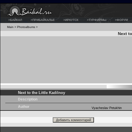
>БАЙКАЛ
>ПРИБАЙКАЛЬЕ
>ИРКУТСК
>ТУРФИРМЫ
>ФОРУМ
Main
>
Photoalbums
>
Next to
Next to the Little Kadilnoy
Description
Author
Vyacheslav Petukhin