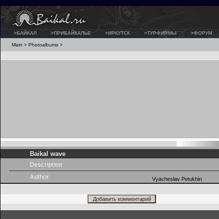
>БАЙКАЛ
>ПРИБАЙКАЛЬЕ
>ИРКУТСК
>ТУРФИРМЫ
>ФОРУМ
Main
>
Photoalbums
>
Baikal wave
Description
Author
Vyacheslav Petukhin