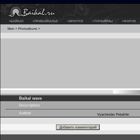
>БАЙКАЛ
>ПРИБАЙКАЛЬЕ
>ИРКУТСК
>ТУРФИРМЫ
>ФОРУМ
Main
>
Photoalbums
>
Baikal wave
Description
Author
Vyacheslav Petukhin