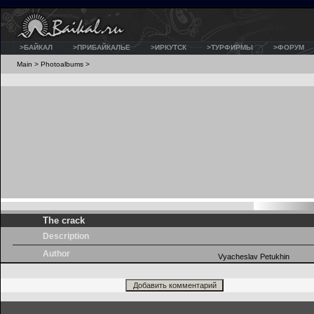
>БАЙКАЛ
>ПРИБАЙКАЛЬЕ
>ИРКУТСК
>ТУРФИРМЫ
>ФОРУМ
Main
>
Photoalbums
>
The crack
Description
Author
Vyacheslav Petukhin