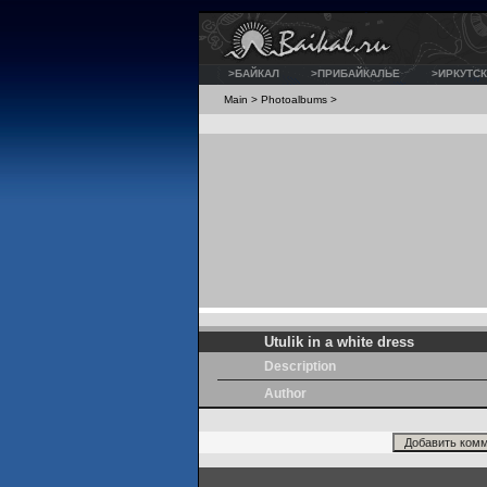
>БАЙКАЛ
>ПРИБАЙКАЛЬЕ
>ИРКУТСК
Main
>
Photoalbums
>
Utulik in a white dress
Description
Author