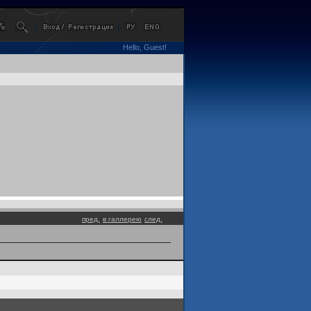
Hello, Guest!
пред.
в галлерею
след.