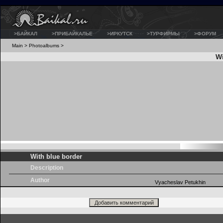
>БАЙКАЛ
>ПРИБАЙКАЛЬЕ
>ИРКУТСК
>ТУРФИРМЫ
>ФОРУМ
Main
>
Photoalbums
>
Wi
With blue border
Description
Author
Vyacheslav Petukhin