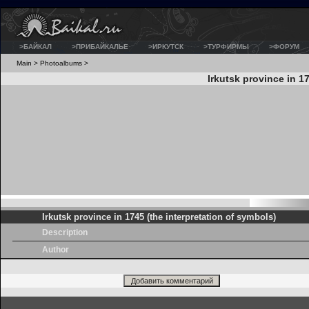
>БАЙКАЛ
>ПРИБАЙКАЛЬЕ
>ИРКУТСК
>ТУРФИРМЫ
>ФОРУМ
Main
>
Photoalbums
>
Irkutsk province in 1
Irkutsk province in 1745 (the interpretation of symbols)
Description
Author