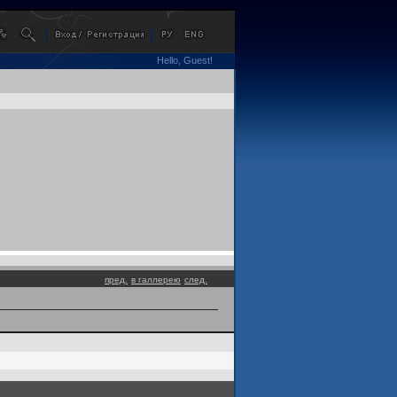
Hello, Guest!
пред.
в галлерею
след.