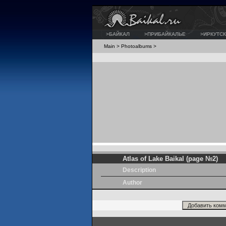
>БАЙКАЛ
>ПРИБАЙКАЛЬЕ
>ИРКУТСК
Main
>
Photoalbums
>
Atlas of Lake Baikal (page №2)
Description
Author