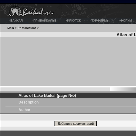
>БАЙКАЛ
>ПРИБАЙКАЛЬЕ
>ИРКУТСК
>ТУРФИРМЫ
>ФОРУМ
Main
>
Photoalbums
>
Atlas of 
Atlas of Lake Baikal (page №5)
Description
Author