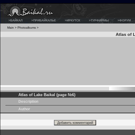
>БАЙКАЛ
>ПРИБАЙКАЛЬЕ
>ИРКУТСК
>ТУРФИРМЫ
>ФОРУМ
Main
>
Photoalbums
>
Atlas of 
Atlas of Lake Baikal (page №6)
Description
Author