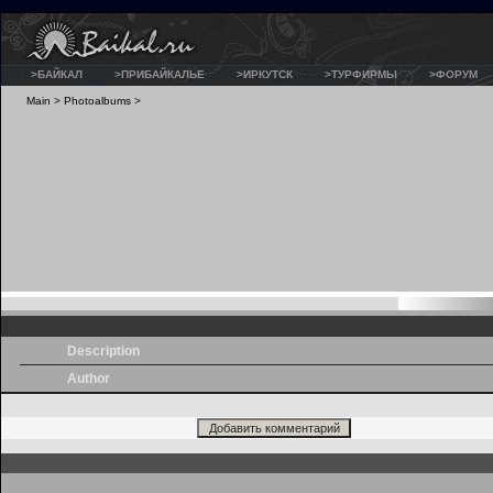
>БАЙКАЛ
>ПРИБАЙКАЛЬЕ
>ИРКУТСК
>ТУРФИРМЫ
>ФОРУМ
Main
>
Photoalbums
>
Description
Author