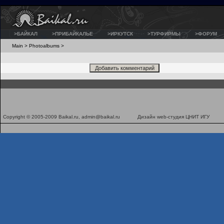
>БАЙКАЛ
>ПРИБАЙКАЛЬЕ
>ИРКУТСК
>ТУРФИРМЫ
>ФОРУМ
Main
>
Photoalbums
>
Copyright © 2005-2009 Baikal.ru,
admin@baikal.ru
Дизайн
web-студия ЦНИТ ИГУ