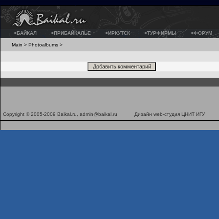
>БАЙКАЛ
>ПРИБАЙКАЛЬЕ
>ИРКУТСК
>ТУРФИРМЫ
>ФОРУМ
Main
>
Photoalbums
>
Copyright © 2005-2009 Baikal.ru,
admin@baikal.ru
Дизайн
web-студия ЦНИТ ИГУ