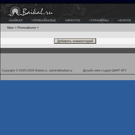
>БАЙКАЛ
>ПРИБАЙКАЛЬЕ
>ИРКУТСК
>ТУРФИРМЫ
>ФОРУМ
Main
>
Photoalbums
>
Copyright © 2005-2009 Baikal.ru,
admin@baikal.ru
Дизайн
web-студия ЦНИТ ИГУ