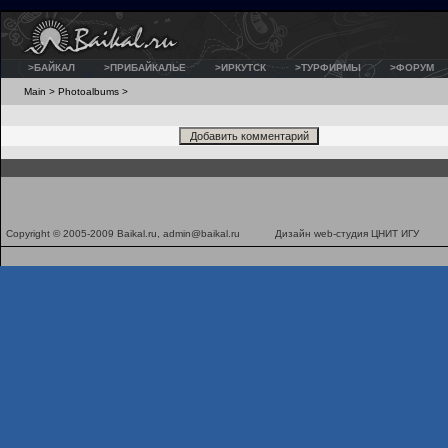
>БАЙКАЛ
>ПРИБАЙКАЛЬЕ
>ИРКУТСК
>ТУРФИРМЫ
>ФОРУМ
Main
>
Photoalbums
>
Copyright © 2005-2009 Baikal.ru,
admin@baikal.ru
Дизайн
web-студия ЦНИТ ИГУ