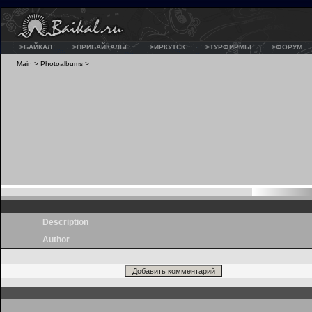
>БАЙКАЛ
>ПРИБАЙКАЛЬЕ
>ИРКУТСК
>ТУРФИРМЫ
>ФОРУМ
Main
>
Photoalbums
>
Description
Author