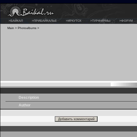
>БАЙКАЛ
>ПРИБАЙКАЛЬЕ
>ИРКУТСК
>ТУРФИРМЫ
>ФОРУМ
Main
>
Photoalbums
>
Description
Author