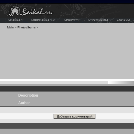
>БАЙКАЛ
>ПРИБАЙКАЛЬЕ
>ИРКУТСК
>ТУРФИРМЫ
>ФОРУМ
Main
>
Photoalbums
>
Description
Author