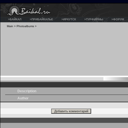
>БАЙКАЛ
>ПРИБАЙКАЛЬЕ
>ИРКУТСК
>ТУРФИРМЫ
>ФОРУМ
Main
>
Photoalbums
>
Description
Author