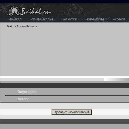
>БАЙКАЛ
>ПРИБАЙКАЛЬЕ
>ИРКУТСК
>ТУРФИРМЫ
>ФОРУМ
Main
>
Photoalbums
>
Description
Author