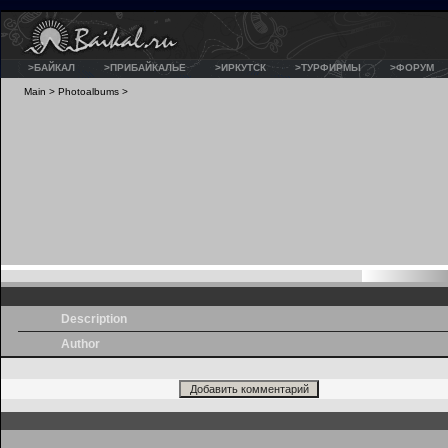
>БАЙКАЛ
>ПРИБАЙКАЛЬЕ
>ИРКУТСК
>ТУРФИРМЫ
>ФОРУМ
Main
>
Photoalbums
>
Description
Author