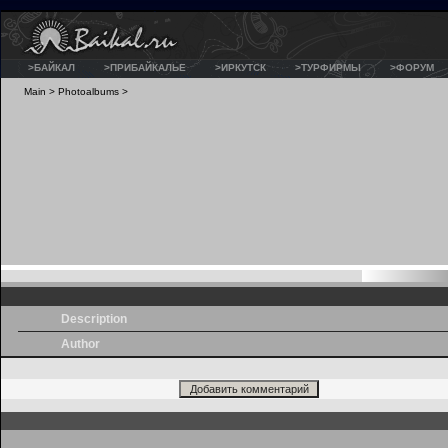
>БАЙКАЛ
>ПРИБАЙКАЛЬЕ
>ИРКУТСК
>ТУРФИРМЫ
>ФОРУМ
Main
>
Photoalbums
>
Description
Author