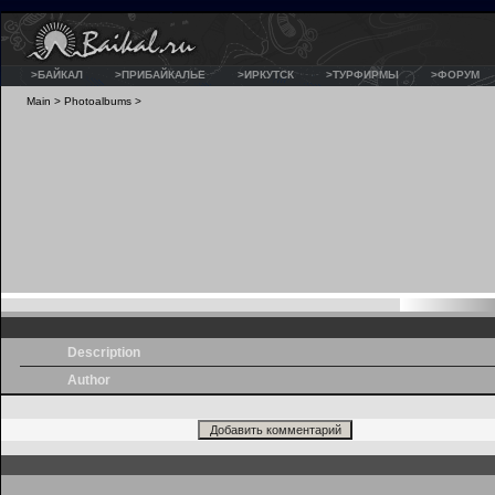
>БАЙКАЛ
>ПРИБАЙКАЛЬЕ
>ИРКУТСК
>ТУРФИРМЫ
>ФОРУМ
Main
>
Photoalbums
>
Description
Author