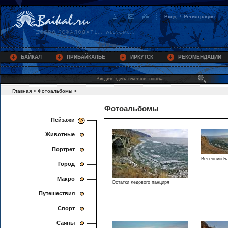
БАЙКАЛ
ПРИБАЙКАЛЬЕ
ИРКУТСК
РЕКОМЕНДАЦИИ
Главная
>
Фотоальбомы
>
Фотоальбомы
Пейзажи
Животные
Портрет
Весенний Б
Город
Макро
Остатки ледового панциря
Путешествия
Спорт
Саяны