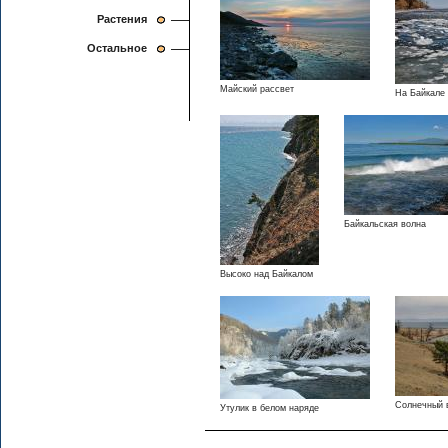
Растения
Остальное
Майский рассвет
На Байкале 
Байкальская волна
Высоко над Байкалом
Солнечный 
Утулик в белом наряде