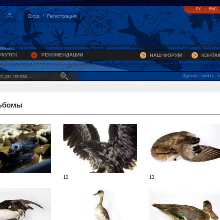
РУ
ENG
РКУТСК
РЕКОМЕНДАЦИИ
НАШ ФОРУМ
КОНТА
Здравствуйте, Г
ьбомы
12
13