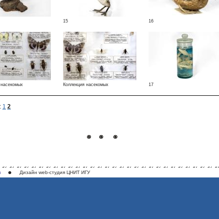
15
16
 насекомых
Коллекция насекомых
17
:
1
2
Дизайн
web-студия ЦНИТ ИГУ