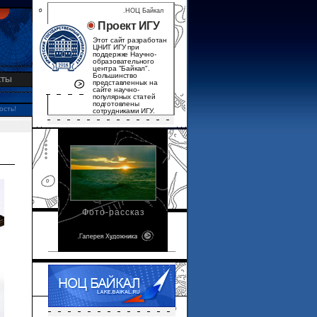
.НОЦ Байкал
Проект ИГУ
Этот сайт разработан
ЦНИТ ИГУ при
поддержке Научно-
образовательного
центра "Байкал".
Большинство
КТЫ
представленных на
сайте научно-
популярных статей
подготовлены
ость!
сотрудниками ИГУ.
Фото-рассказ