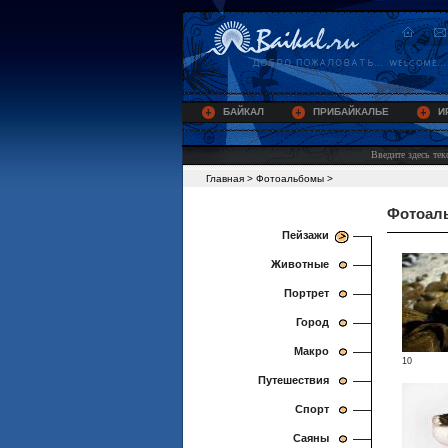
БАЙКАЛ
ПРИБАЙКАЛЬЕ
И
Главная
>
Фотоальбомы
>
Фотоал
Пейзажи
Животные
Портрет
Город
Макро
10
Путешествия
Спорт
Саяны