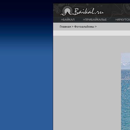
>БАЙКАЛ
>ПРИБАЙКАЛЬЕ
>ИРКУТСК
Главная
>
Фотоальбомы
>