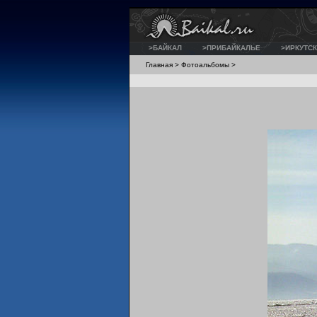
>БАЙКАЛ
>ПРИБАЙКАЛЬЕ
>ИРКУТСК
Главная
>
Фотоальбомы
>