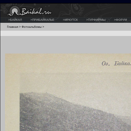
>БАЙКАЛ
>ПРИБАЙКАЛЬЕ
>ИРКУТСК
>ТУРФИРМЫ
>ФОРУМ
Главная
>
Фотоальбомы
>