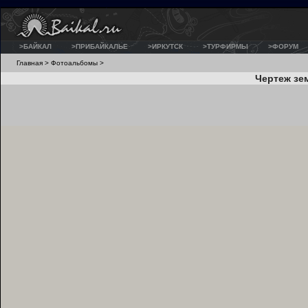
>БАЙКАЛ
>ПРИБАЙКАЛЬЕ
>ИРКУТСК
>ТУРФИРМЫ
>ФОРУМ
Главная
>
Фотоальбомы
>
Чертеж зе