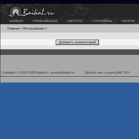
>БАЙКАЛ
>ПРИБАЙКАЛЬЕ
>ИРКУТСК
>ТУРФИРМЫ
>ФОРУМ
Главная
>
Фотоальбомы
>
Copyright © 2005-2009 Baikal.ru,
admin@baikal.ru
Дизайн
web-студия ЦНИТ ИГУ