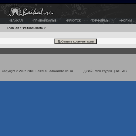
>БАЙКАЛ
>ПРИБАЙКАЛЬЕ
>ИРКУТСК
>ТУРФИРМЫ
>ФОРУМ
Главная
>
Фотоальбомы
>
Copyright © 2005-2009 Baikal.ru,
admin@baikal.ru
Дизайн
web-студия ЦНИТ ИГУ