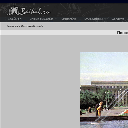
>БАЙКАЛ
>ПРИБАЙКАЛЬЕ
>ИРКУТСК
>ТУРФИРМЫ
>ФОРУМ
Главная
>
Фотоальбомы
>
Пенс