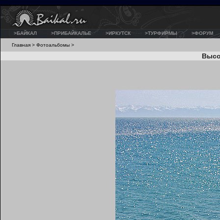
>БАЙКАЛ
>ПРИБАЙКАЛЬЕ
>ИРКУТСК
>ТУРФИРМЫ
>ФОРУМ
Главная
>
Фотоальбомы
>
Высо