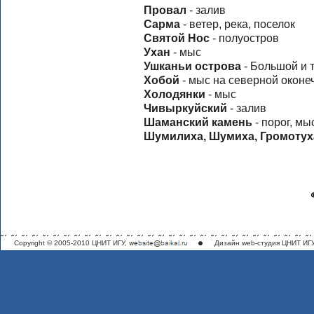
Провал
- залив
Сарма
- ветер, река, поселок
Святой Нос
- полуостров
Ухан
- мыс
Ушканьи острова
- Большой и 
Хобой
- мыс на северной оконе
Холодянки
- мыс
Чивыркуйский
- залив
Шаманский камень
- порог, мы
Шумилиха, Шумиха, Громоту
Copyright © 2005-2010 ЦНИТ ИГУ,
Дизайн
web-студия ЦНИТ ИГ