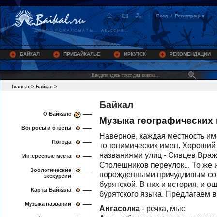
БАЙКАЛ
ПРИБАЙКАЛЬЕ
ИРКУТСК
РЕКОМЕНДАЦИИ
Главная
>
Байкал
>
Байкал
О Байкале
Музыка географических 
Вопросы и ответы
Наверное, каждая местность им
Погода
топонимических имен. Хороший 
названиями улиц - Сивцев Враж
Интересные места
Столешников переулок... То же 
Зоологические
порожденными причудливым соче
экскурсии
бурятской. В них и история, и 
Карты Байкала
бурятского языка. Предлагаем в
Музыка названий
Ангасолка
- речка, мыс