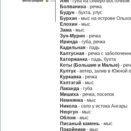
Аяя
- губа на северо-восточно
Фотогалерея
Болваниха
- речка
Будун
- бухта, улус
Бурхан
- мыс на острове Ольхо
Елохин
- мыс
Зама
- мыс
Зун-Мурин
- речка
Иринда
- губа, речка
Кадильная
- падь
Калтусная
- речка с заболочен
Каторжанка
- падь, бухта
Коты (Большие и Малые)
- ре
Култук
- ветер, залив в Южной 
Куркавка
- речка
Кэлтэгэй
- мыс
Лаканда
- губа
Мишиха
- речка, поселок
Немнянка
- мыс
Никола
- село у истока Ангары
Нюргун
- мыс
Облом
- мыс
Писаный камень
- мыс
Покойники
- мыс