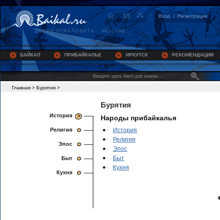
БАЙКАЛ
ПРИБАЙКАЛЬЕ
ИРКУТСК
РЕКОМЕНДАЦИИ
Главная
>
Бурятия
>
Бурятия
История
Народы прибайкалья
Религия
История
Религия
Эпос
Эпос
Быт
Быт
Кухня
Кухня