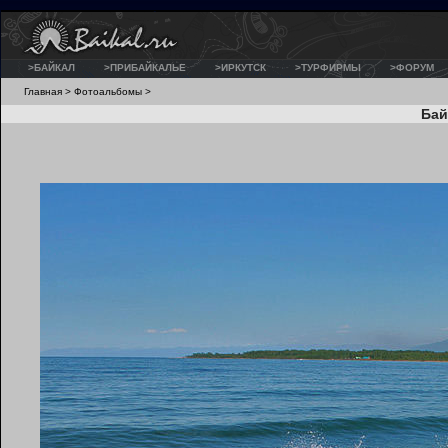
>БАЙКАЛ
>ПРИБАЙКАЛЬЕ
>ИРКУТСК
>ТУРФИРМЫ
>ФОРУМ
Главная
>
Фотоальбомы
>
Бай