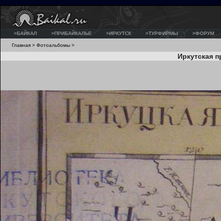
>БАЙКАЛ
>ПРИБАЙКАЛЬЕ
>ИРКУТСК
>ТУРФИРМЫ
>ФОРУМ
Главная
>
Фотоальбомы
>
Иркутская пр