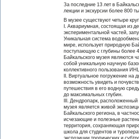
За последние 13 лет в Байкаль
лекции и экскурсии более 800 ты
В музее существуют четыре кру
I. Аквариумная, состоящая из д
экспериментальной частей, запу
Уникальная система водообмена
мире, использует природную Бай
поступающую с глубины более 4
Байкальского музея являются ч
собой уникальную научную базо
коллективного пользования ИН
II. Виртуальное погружение на 
возможность увидеть и почувств
путешествия в его водную сред
до максимальных глубин.
III. Дендропарк, расположенный
музея является живой экспозиц
Байкальского региона, в частно
исчезающие и полезные растени
территория, сохраняющая приро
школа для студентов и туропер
экспозиции тропических и субтр