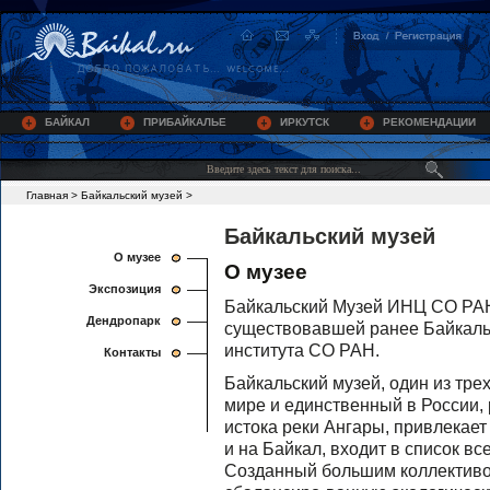
БАЙКАЛ
ПРИБАЙКАЛЬЕ
ИРКУТСК
РЕКОМЕНДАЦИИ
Главная
>
Байкальский музей
>
Байкальский музей
О музее
О музее
Экспозиция
Байкальский Музей ИНЦ СО РАН 
Дендропарк
существовавшей ранее Байкаль
института СО РАН.
Контакты
Байкальский музей, один из тр
мире и единственный в России, 
истока реки Ангары, привлекае
и на Байкал, входит в список в
Созданный большим коллективо