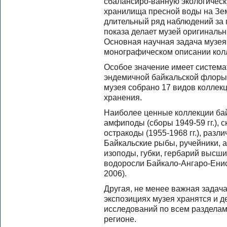
сбалансиро-ванную экологическ
хранилища пресной воды на Зем
длительный ряд наблюдений за 
показа делает музей оригиналь
Основная научная задача музея 
монографическом описании колл
Особое значение имеет система
эндемичной байкальской флоры
музея собрано 17 видов коллек
хранения.
Наиболее ценные коллекции бай
амфиподы (сборы 1949-59 гг.), с
остракоды (1955-1968 гг.), разл
Байкальские рыбы, ручейники, 
изоподы, губки, гербарий высши
водоросли Байкало-Ангаро-Енис
2006).
Другая, не менее важная задача,
экспозициях музея хранятся и 
исследований по всем разделам 
регионе.