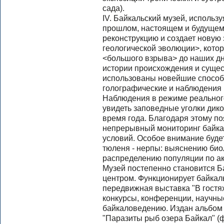
сада).
IV. Байкальский музей, использ
прошлом, настоящем и будущем 
реконструкцию и создает новую
геологической эволюции>, кото
<большого взрыва> до наших дн
истории происхождения и сущес
использованы новейшие способ
голографические и наблюдения 
Наблюдения в режиме реальног
увидеть заповедные уголки дико
время года. Благодаря этому п
непрерывный мониторинг байка
условий. Особое внимание буде
тюленя - нерпы: выяснению биол
распределению популяции по ак
Музей постепенно становится 
центром. Функционирует байкал
передвижная выставка "В гостях
конкурсы, конференции, научн
байкаловедению. Издан альбом
"Паразиты рыб озера Байкал" (