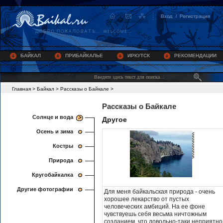
БАЙКАЛ
ПРИБАЙКАЛЬЕ
ИРКУТСК
РЕКОМЕНДАЦИИ
Главная
>
Байкал
>
Рассказы о Байкале
>
Рассказы о Байкале
Солнце и вода
Другое
Осень и зима
Костры
Природа
Кругобайкалка
Другие фотографии
Для меня байкальская природа - очень
хорошее лекарство от пустых
человеческих амбиций. На ее фоне
чувствуешь себя весьма ничтожным
созданием, что довольно-таки неприятно