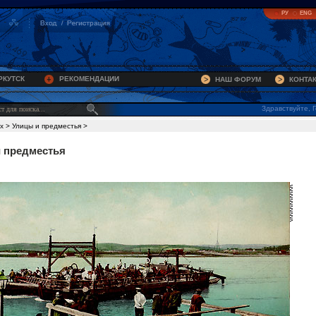
РУ
ENG
РКУТСК
РЕКОМЕНДАЦИИ
НАШ ФОРУМ
КОНТА
Здравствуйте, Г
х
>
Улицы и предместья
>
 предместья