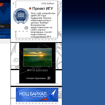
.НОЦ Байкал
Проект ИГУ
Этот сайт разработан
ЦНИТ ИГУ при
поддержке Научно-
образовательного
центра "Байкал".
Большинство
КТЫ
представленных на
сайте научно-
популярных статей
подготовлены
ость!
сотрудниками ИГУ.
Фото-рассказ