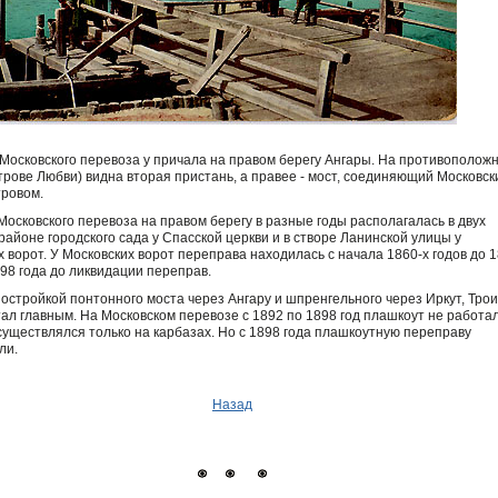
Московского перевоза у причала на правом берегу Ангары. На противополож
строве Любви) видна вторая пристань, а правее - мост, соединяющий Московск
тровом.
Московского перевоза на правом берегу в разные годы располагалась в двух
 районе городского сада у Спасской церкви и в створе Ланинской улицы у
 ворот. У Московских ворот переправа находилась с начала 1860-х годов до 
898 года до ликвидации переправ.
постройкой понтонного моста через Ангару и шпренгельного через Иркут, Тро
тал главным. На Московском перевозе с 1892 по 1898 год плашкоут не работал
существлялся только на карбазах. Но с 1898 года плашкоутную переправу
ли.
Назад