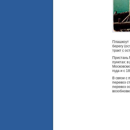
Плашкоут 
берегу (о
тракт с ос
Пристань 
пунктах: в
Московских
года и с 1
В связи с 
перевоз с
перевоз о
возобнови