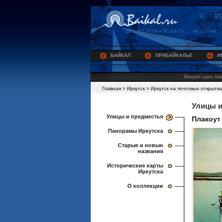
БАЙКАЛ
ПРИБАЙКАЛЬЕ
И
Главная
>
Иркутск
>
Иркутск на почтовых открытка
Улицы и
Улицы и предместья
Плакоут
Панорамы Иркутска
Старые и новын
названия
Исторические карты
Иркутска
О коллекции