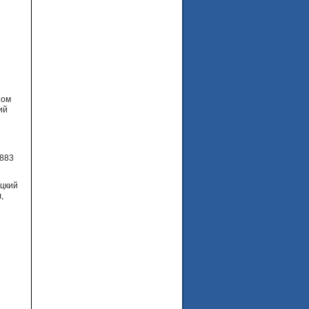
ном
ий
1883
ицкий
,