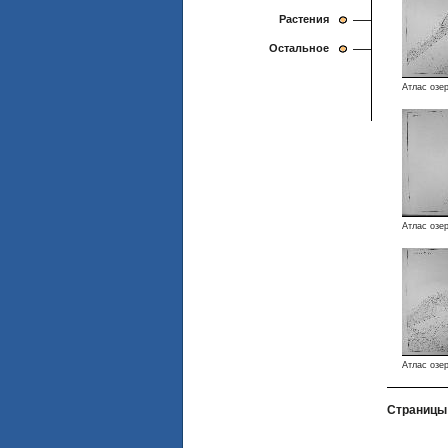
Растения
Остальное
Атлас озе
Атлас озе
Атлас озе
Страницы