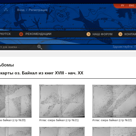
РУ
ENG
РКУТСК
РЕКОМЕНДАЦИИ
НАШ ФОРУМ
КОНТА
Здравствуйте, Г
ьбомы
карты оз. Байкал из книг XVIII - нач. XX
ра байкал (стр №20)
Атлас озера байкал (стр №21)
Атлас озера байкал (стр №22)