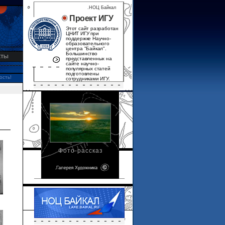
.НОЦ Байкал
Проект ИГУ
Этот сайт разработан
ЦНИТ ИГУ при
поддержке Научно-
образовательного
центра "Байкал".
Большинство
КТЫ
представленных на
сайте научно-
популярных статей
подготовлены
ость!
сотрудниками ИГУ.
Фото-рассказ