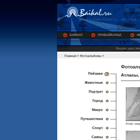
БАЙКАЛ
ПРИБАЙКАЛЬЕ
И
Главная
>
Фотоальбомы
>
Фотоал
Пейзажи
Атласы, 
Животные
Портрет
Город
Макро
Путешествия
Атлас озе
Спорт
Саяны