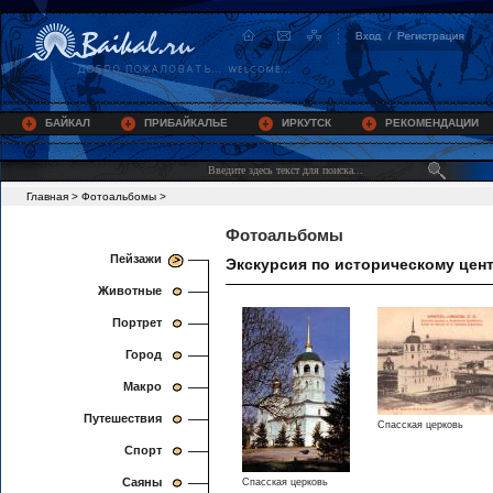
БАЙКАЛ
ПРИБАЙКАЛЬЕ
ИРКУТСК
РЕКОМЕНДАЦИИ
Главная
>
Фотоальбомы
>
Фотоальбомы
Пейзажи
Экскурсия по историческому цен
Животные
Портрет
Город
Макро
Путешествия
Спасская церковь
Спорт
Саяны
Спасская церковь