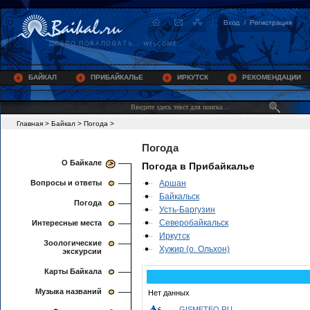
БАЙКАЛ
ПРИБАЙКАЛЬЕ
ИРКУТСК
РЕКОМЕНДАЦИИ
Главная
>
Байкал
>
Погода
>
Погода
О Байкале
Погода в Прибайкалье
Вопросы и ответы
Аршан
Байкальск
Погода
Усть-Баргузин
Северобайкальск
Интересные места
Иркутск
Зоологические
Хужир (о. Ольхон)
экскурсии
Карты Байкала
Музыка названий
Нет данных
GISMETEO.RU