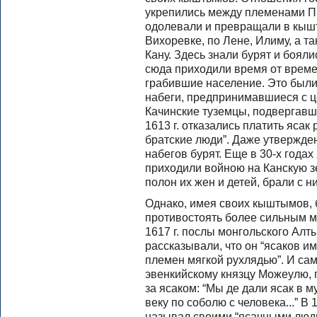
укрепились между племенами Пр
одолевали и превращали в кышт
Вихоревке, по Лене, Илиму, а т
Кану. Здесь знали бурят и бояли
сюда приходили время от време
грабившие население. Это был
набеги, предпринимавшиеся с ц
Качинские туземцы, подвергавш
1613 г. отказались платить ясак 
братские люди”. Даже утвержден
набегов бурят. Еще в 30-х годах
приходили войною на Канскую з
полон их жен и детей, брали с н
Однако, имея своих кыштымов, 
противостоять более сильным м
1617 г. послы монгольского Алт
рассказывали, что он “ясаков им
племен мягкой рухлядью”. И сам
эвенкийскому князцу Можеулю, п
за ясаком: “Мы де дали ясак в м
веку по соболю с человека...” В
называл своими “ясачными людьм