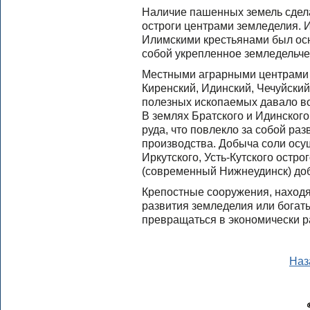
Наличие пашенных земель сдела
остроги центрами земледелия. 
Илимскими крестьянами был осн
собой укрепленное земледельче
Местными аграрными центрами с
Киренский, Идинский, Чечуйский
полезных ископаемых давало в
В землях Братского и Идинског
руда, что повлекло за собой ра
производства. Добыча соли осу
Иркутского, Усть-Кутского остро
(современный Нижнеудинск) до
Крепостные сооружения, находя
развития земледелия или богат
превращаться в экономически р
Наз