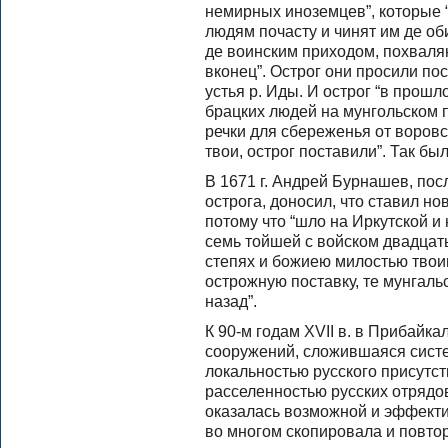
немирных иноземцев”, которые 
людям почасту и чинят им де о
де воинским приходом, похваля
вконец”. Острог они просили по
устья р. Иды. И острог “в прошл
брацких людей на мунгольском 
речки для сбереженья от воров
твои, острог поставили”. Так бы
В 1671 г. Андрей Бурнашев, пос
острога, доносил, что ставил но
потому что “шло на Иркутской и
семь тойшей с войском двадцать
степях и божиею милостью твои
острожную поставку, те мунгаль
назад”.
К 90-м годам XVII в. в Прибайк
сооружений, сложившаяся сист
локальностью русского присутс
расселенностью русских отрядо
оказалась возможной и эффекти
во многом скопировала и повто