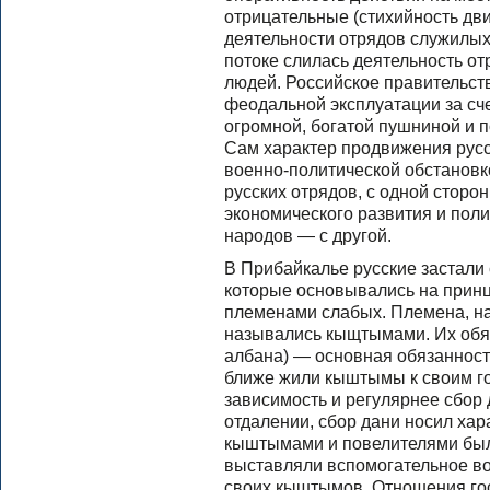
отрицательные (стихийность дв
деятельности отрядов служилы
потоке слилась деятельность 
людей. Российское правительст
феодальной эксплуатации за сч
огромной, богатой пушниной и 
Сам характер продвижения русс
военно-политической обстановк
русских отрядов, с одной сторо
экономического развития и пол
народов — с другой.
В Прибайкалье русские застал
которые основывались на прин
племенами слабых. Племена, н
назывались кыщтымами. Их обяз
албана) — основная обязанност
ближе жили кыштымы к своим г
зависимость и регулярнее сбор 
отдалении, сбор дани носил хар
кыштымами и повелителями был
выставляли вспомогательное во
своих кыштымов. Отношения го