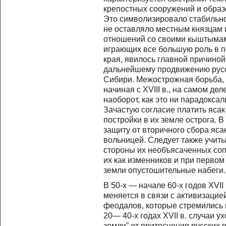
крепостных сооружений и образ
Это символизировало стабильнос
не оставляло местным князцам
отношений со своими кыштымами
играющих все большую роль в п
края, явилось главной причиной
дальнейшему продвижению русск
Сибири. Межострожная борьба, о
начиная с XVIII в., на самом дел
наоборот, как это ни парадокса
Зачастую согласие платить яса
постройки в их земле острога. 
защиту от вторичного сбора яса
вольницей. Следует также учиты
стороны их необъясаченных со
их как изменников и при первом
земли опустошительные набеги.
В 50-х — начале 60-х годов XVII
меняется в связи с активизацие
феодалов, которые стремились 
20— 40-х годах XVII в. случаи у
земли” от притеснения русских 