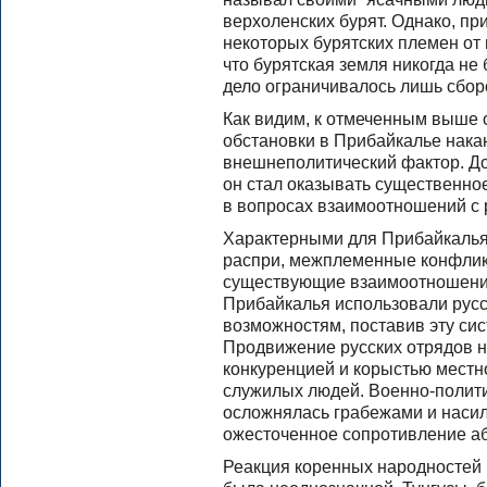
верхоленских бурят. Однако, п
некоторых бурятских племен от 
что бурятская земля никогда не
дело ограничивалось лишь сбор
Как видим, к отмеченным выше 
обстановки в Прибайкалье нака
внешнеполитический фактор. Дов
он стал оказывать существенно
в вопросах взаимоотношений с 
Характерными для Прибайкаль
распри, межплеменные конфлик
существующие взаимоотношения
Прибайкалья использовали русс
возможностям, поставив эту си
Продвижение русских отрядов н
конкуренцией и корыстью местн
служилых людей. Военно-полити
осложнялась грабежами и насил
ожесточенное сопротивление аб
Реакция коренных народностей 