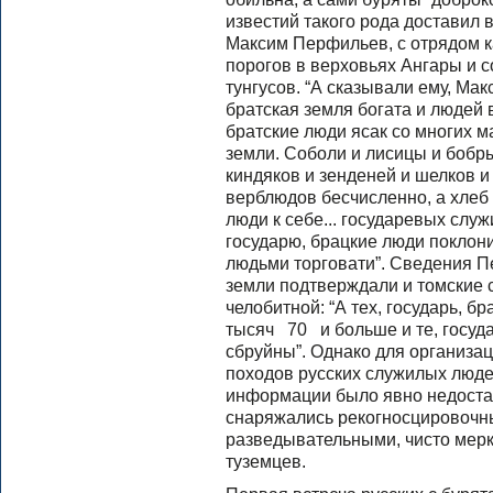
известий такого рода доставил 
Максим Перфильев, с отрядом 
порогов в верховьях Ангары и 
тунгусов. “А сказывали ему, Мак
братская земля богата и людей в
братские люди ясак со многих м
земли. Соболи и лисицы и бобры
киндяков и зенденей и шелков и 
верблюдов бесчисленно, а хлеб п
люди к себе... государевых служ
государю, брацкие люди поклони
людьми торговати”. Сведения П
земли подтверждали и томские 
челобитной: “А тех, государь, б
тысяч 70 и больше и те, госуда
сбруйны”. Однако для организа
походов русских служилых люде
информации было явно недостат
снаряжались рекогносцировочны
разведывательными, чисто мер
туземцев.