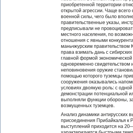
приобретенной территории отню
открытой агрессии. Чаще всего
военной силы, чего было вполне
правительственные указы, инст
предписывали не провоцироват
местного населения, по возмож
отношения с явными конкурент
маньчжурским правительством К
права взимать дань с сибирских
главной формой экономической 
одновременно свидетельством и
неповиновения оружие станови
помощью которого туземцы прив
сооружения оказывались напоми
условиях двоякую роль: с одной
демонстрации потенциальной ил
выполняли функции обороны, за
возмущенных туземцев.
Анализ динамики антирусских в
присоединения Прибайкалья к Ро
выступлений приходится на 20—
характеризуется быстрыми темп