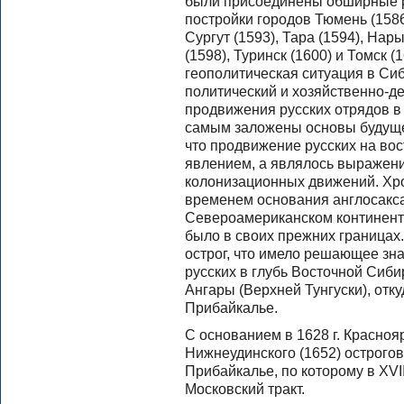
были присоединены обширные р
постройки городов Тюмень (1586
Сургут (1593), Тара (1594), Нар
(1598), Туринск (1600) и Томск 
геополитическая ситуация в Си
политический и хозяйственно-д
продвижения русских отрядов в 
самым заложены основы будущей
что продвижение русских на вос
явлением, а являлось выражен
колонизационных движений. Хро
временем основания англосакс
Североамериканском континент
было в своих прежних границах.
острог, что имело решающее зн
русских в глубь Восточной Сиби
Ангары (Верхней Тунгуски), отк
Прибайкалье.
С основанием в 1628 г. Краснояр
Нижнеудинского (1652) острогов
Прибайкалье, по которому в XVI
Московский тракт.