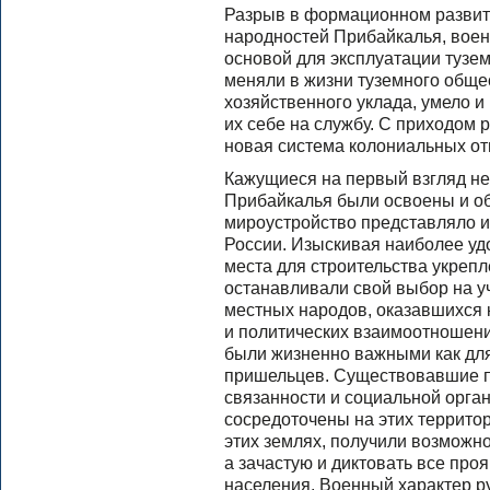
Разрыв в формационном развити
народностей Прибайкалья, воен
основой для эксплуатации тузем
меняли в жизни туземного общест
хозяйственного уклада, умело и
их себе на службу. С приходом 
новая система колониальных о
Кажущиеся на первый взгляд н
Прибайкалья были освоены и о
мироустройство представляло и
России. Изыскивая наиболее уд
места для строительства укреп
останавливали свой выбор на у
местных народов, оказавшихся 
и политических взаимоотношени
были жизненно важными как для 
пришельцев. Существовавшие п
связанности и социальной орга
сосредоточены на этих террито
этих землях, получили возможно
а зачастую и диктовать все про
населения. Военный характер р