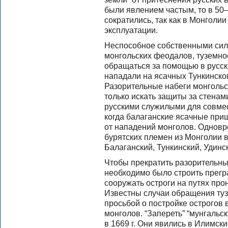
были явлением частым, то в 50—
сократились, так как в Монголи
эксплуатации.
Неспособное собственными сил
монгольских феодалов, туземн
обращаться за помощью в русск
нападали на ясачных Тункинског
Разорительные набеги монгольс
только искать защиты за стенами
русскими служилыми для совмест
когда балаганские ясачные при
от нападений монголов. Однов
бурятских племен из Монголии в
Балаганский, Тункинский, Удинск
Чтобы прекратить разорительны
необходимо было строить преград
сооружать остроги на путях пр
Известны случаи обращения туз
просьбой о постройке острогов 
монголов. “Запереть” “мунгальс
в 1669 г. Они явились в Илимски