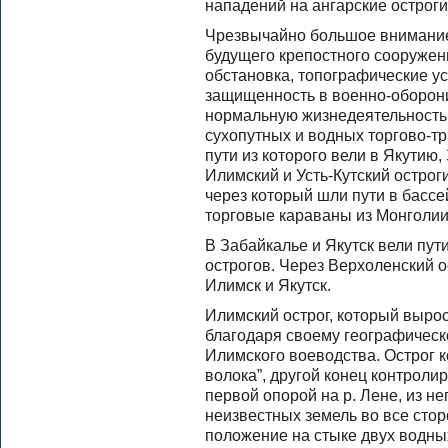
нападений на ангарские остроги
Чрезвычайно большое внимание
будущего крепостного сооружен
обстановка, топографические у
защищенность в военно-оборон
нормальную жизнедеятельность 
сухопутных и водных торгово-тр
пути из которого вели в Якутию,
Илимский и Усть-Кутский острог
через который шли пути в бассе
торговые караваны из Монголии
В Забайкалье и Якутск вели пути
острогов. Через Верхоленский о
Илимск и Якутск.
Илимский острог, который вырос 
благодаря своему географическ
Илимского воеводства. Острог 
волока”, другой конец контролир
первой опорой на р. Лене, из не
неизвестных земель во все стор
положение на стыке двух водны