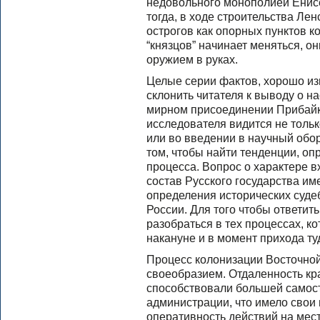
недовольного монополией Енисе
тогда, в ходе строительства Ле
острогов как опорных пунктов к
“князцов” начинает меняться, о
оружием в руках.
Целые серии фактов, хорошо из
склонить читателя к выводу о н
мирном присоединении Прибайка
исследователя видится не толь
или во введении в научный обор
том, чтобы найти тенденции, о
процесса. Вопрос о характере 
состав Русского государства и
определения исторических суде
России. Для того чтобы ответит
разобраться в тех процессах, к
накануне и в момент прихода ту
Процесс колонизации Восточно
своеобразием. Отдаленность кра
способствовали большей самост
администрации, что имело свои
оперативность действий на мест