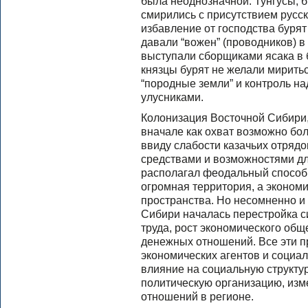
была неоднозначной. Тунгусы,
смирились с присутствием русск
избавление от господства бурят
давали “вожен” (проводников) в 
выступали сборщиками ясака в 
князцы бурят не желали миритьс
“породные земли” и контроль 
улусниками.
Колонизация Восточной Сибири,
вначале как охват возможно бо
ввиду слабости казачьих отряд
средствами и возможностями дл
располагал феодальный способ 
огромная территория, а эконом
пространства. Но несомненно и
Сибири началась перестройка 
труда, рост экономического общ
денежных отношений. Все эти 
экономических агентов и социа
влияние на социальную структур
политическую организацию, из
отношений в регионе.