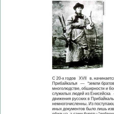
С 20-х годов XVII в. начинает
Прибайкалья — “земли братов”.
многолюдстве, обширности и бо
служилых людей из Енисейска 
движения русских в Прибайкал
немногочисленны. Из поступающ
иных документов было лишь изве
обильна, а сами буряты “добро