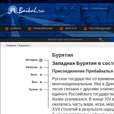
БАЙКАЛ
ПРИБАЙКАЛЬЕ
ИРКУТСК
РЕКОМЕНДАЦИИ
Главная
>
Бурятия
>
Бурятия
История
Западная Бурятия в сос
Религия
Присоединение Прибайкалья 
Эпос
Русское государство со времен
Быт
многонациональным. Уже в Дре
тесно связано с другими этнич
Кухня
единого Российского государст
более усиливался. В конце XIV в
оказались часть мари, югра, мо
XVII столетий в результате наро