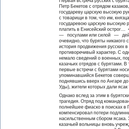
Первая встреча русских с бурят
Петр Бекетов с отрядом казаков
государеву царскую высокую рук
с товарищи в том, что им, князц
государевою царскую высокую р
платить в Енисейский острог… <
— посулами или силой — дейс
очевидно, что буряты никакого
история продвижения русских в
противоречивый характер. С одн
немало сведений о военных, по
казачьих отрядов с бурятами. В
первые встречи с бурятами нос
упоминавшийся Бекетов соверши
поднявшись вверх по Ангаре до 
Уды), жители которых дали ясак 
Однако вслед за этим в бурятск
трагедия. Отряд под командова
полнейшее фиаско в поисках в 
компенсировал потери подлинн
насильственным сбором ясака. 
казачьей вольницы вновь учреж