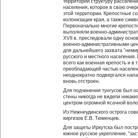
территории структуру расселен
населения, которое в свою оче
этой территории. Крепостные 
колонизации края, а также сим
Первоначально многие крепост
выполняли военно-администрат
XVII в. преследовали одну осно
военно-административными цент
для дальнейшего захвата "неми
русского и местного населения.
всего как военная крепость и в
преобладающей частью населен
неоднократно подвергался напад
вновь отстроен.
Для подчинения тунгусов был ос
стены никогда не видели никак
центром огромной ясачной воло
Из Нижнеудинского острога сов
киргизов Е.В. Тюменцев.
Для защиты Иркутска был постр
южное русское укрепление, “зас